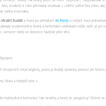
ně. Ano, studenti k nám přicházejí studovat z celého světa! Bez toho, aby 
krze svého Erasmáka.
 oficiální Buddík
a hned po přihlášení
do Fiesty
si můžeš mezi jednotlivým
 základy studentského života a neformální vzdělávání může začít. Je jen n
íc, semestr nebo se dokonce navštívit přes léto.
říjezdem
 recepčních mluví anglicky, proto je Buddy výraznou pomocí při řešení ja
y, školu a nejlepší pivo :)
do multikulturní komunity? Tak neváhej a hned se zaregistruj! Těšíme se 