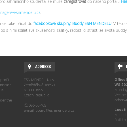
pro zahraničního studenta, se může
zaregistrovat
do našeho portálu
Fie
nager@esnmendelu.cz
.
se také přidat do
facebookové skupiny: Buddy ESN MENDELU
.
V této 
o s nimi sdílet své zkušenosti, zážitky, radosti či strasti ze života Buddy
ADDRESS
profit
ESN MENDELU, z.s.
Office
mission
Zemědělská 1665/1
WS 20
hus
61300 Brno
Monday 
Czech Republic
Wednesd
otherwi
der the
IČ: 056 66 465
Locati
e-mail: board@esnmendelu.cz
Mendel 
Buildin