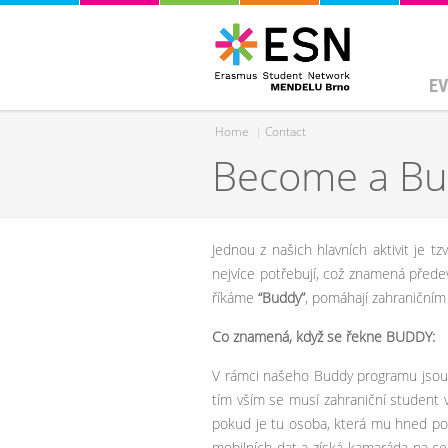
EV
Home
|
Contact
Become a B
You are here
Jednou z našich hlavních aktivit je tz
nejvíce potřebují, což znamená předev
říkáme
“Buddy”
, pomáhají zahraničním
Co znamená, když se řekne BUDDY:
V rámci našeho Buddy programu jsou Bu
tím vším se musí zahraniční student 
pokud je tu osoba, která mu hned po
mobilních dat a získá kamaráda na cel