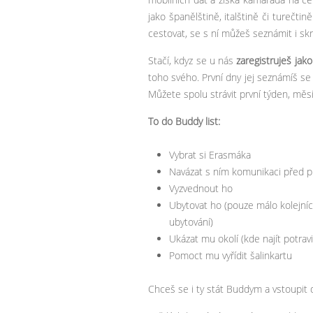
jako španělštině, italštině či turečti
cestovat, se s ní můžeš seznámit i s
Stačí, kdyz se u nás
zaregistruješ jako
toho svého. První dny jej seznámíš se
Můžete spolu strávit první týden, měs
To do Buddy list:
Vybrat si Erasmáka
Navázat s ním komunikaci před p
Vyzvednout ho
Ubytovat ho (pouze málo kolejních
ubytování)
Ukázat mu okolí (kde najít potravin
Pomoct mu vyřídit šalinkartu
Chceš se i ty stát Buddym a vstoupit 