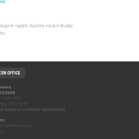
sta.
skupině najdeš všechny ostatní Buddy,
ho.
ESN OFFICE
 hours:
23/2024
16:30-18:00
ay 17:00-18:30
se based on individual appointment
on:
University in Brno
g X