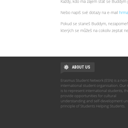
Každý, kdo má zájem stát se Buddym 
Nebo napiš své dotazy na e-mail
hrma
Pokud se staneš Buddym, nezapomeň 
kterých se můžeš na cokoliv zeptat neb
ABOUT US
Erasmus Student Network (ESN) is a non-
international student organisation. Our 
is to represent international students, t
provide opportunities for cultural
understanding and self-development un
principle of Students Helping Students.