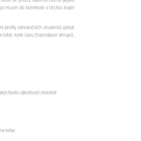
jsi musel do kterékoliv z těchto krajin
i profily zahraničních studentů vybrat
a tobě, kolik času Erasmákovi věnuješ.
kýchkoliv záležitostí ohledně
na tebe.