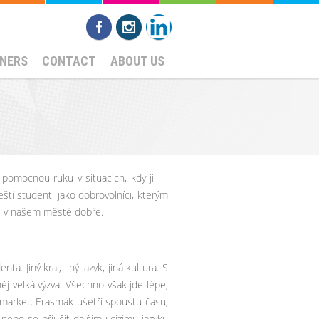
NERS
CONTACT
ABOUT US
 pomocnou ruku v situacích, kdy ji
ští studenti jako dobrovolníci, kterým
li v našem městě dobře.
Jiný kraj, jiný jazyk, jiná kultura. S
j velká výzva. Všechno však jde lépe,
market. Erasmák ušetří spoustu času,
 nebo se přiučit dalšímu cizímu jazyku