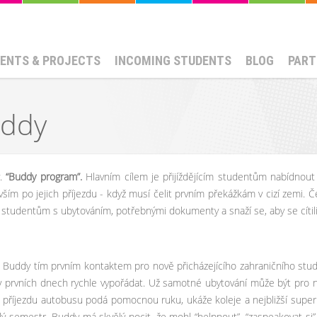
ENTS & PROJECTS
INCOMING STUDENTS
BLOG
PART
uddy
v.
“Buddy program”.
Hlavním cílem je přijíždějícím studentům nabídnout
ším po jejich příjezdu - když musí čelit prvním překážkám v cizí zemi. Če
 studentům s ubytováním, potřebnými dokumenty a snaží se, aby se cíti
ddy tím prvním kontaktem pro nově přicházejícího zahraničního studenta. 
v prvních dnech rychle vypořádat. Už samotné ubytování může být pro ně
 příjezdu autobusu podá pomocnou ruku, ukáže koleje a nejbližší super
ý semestr. Buddy má skvělý pocit, že mohl “helpnout”, “zaspeakovat si”